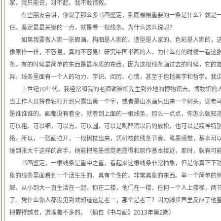
家，我只能说，对不起，我不敢请教。
有些朋友会讲，你说了那么多书画鉴定，到底最最重要的一条是什么？就是一
住。鉴定最最关键的一点，就是看一根线条。为什么这么说呢？
如果我要做人家一张假画，构图是人家的、造型是人家的、色彩是人家的，这
像原作一样，不容易，真的不容易！研究中国书画的人，为什么有的时候一看这
条。有的时候最简单的东西是最本质的东西，因为这根线条画过去的时候，它的
异。线条里面有一个人的功力、学识、阅历、心情，甚至于包括美学和哲学。我
上世纪70年代，我经常和我的老师谢稚柳先生到外地的博物馆去。博物馆的人
当工作人员将卷轴打开到只露出第一个字，或者是山水画只出来一个树头，谢老
是谁谁谁的。画都没有看全，就看到上面的一根线条，那么一点点，你怎么就知
可以粗、可以细，可以方，可以圆，可以是喝醉酒以后的放松，也可以是精神特
格。所以，一张画拉开，一根树枝出来，凭树枝的线条节奏、笔墨感觉，基本可
碰到张大千这样的高手，他能把笔墨感觉把握得和原作基本接近，那时，就有可
书画鉴定，一根线条是重中之重。看起来这根线条非常抽象，但是你真正下功
象的线条里面看到一个活生生的、具有个性的、非常具象的东西。举一个简单的
解，从小到大一直生活在一起，你在二楼，他们在一楼，任何一个人上楼梯，两
了。凭什么你人都没见到就知道这是老二，那个是老三？因为脚步声里反应了他
把握得越准，道理差不多的。（摘自《书与画》2013年第2期）