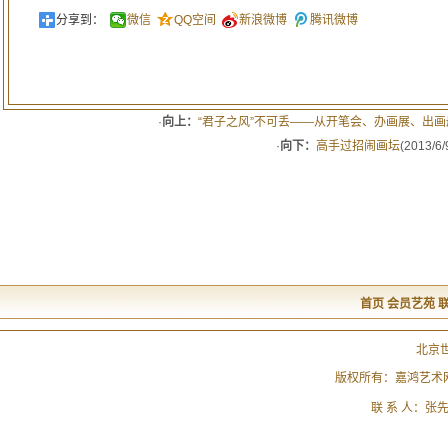
分享到：
微信
QQ空间
新浪微博
腾讯微博
·
向上：
“君子之风”不可丢——从开笔会、办画展、出
·
向下：
高手过招闹画坛
(2013/6/
首页
会员艺苑
北京
版权所有：嘉鸿艺术
联 系 人：张先