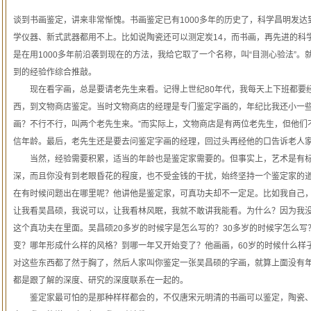
谈到书画鉴定，讲来非常惭愧。书画鉴定已有1000多年的历史了，科学昌明发达
学仪器、新式武器都用不上。比如说陶瓷还可以测定炭14，而书画，再先进的科学
是在用1000多年前沿袭到现在的方法，我给它取了一个名称，叫“目测心验法”
到的经验作综合推敲。
现在看字画，总是要请老先生来看。记得上世纪80年代，我每天上下班都要经
西，到文物商店鉴定。当时文物商店的经理是专门鉴定字画的，年纪比我还小一些
画？不行不行，叫两个老先生来。”而实际上，文物商店是有两位老先生，但他们
信年龄。最后，老先生还是要去问鉴定字画的经理，回过头再经他的口告诉老人
当然，经验需要积累，适当的年龄也是鉴定家需要的。但事实上，艺术是有标
深，而且你没有到老眼昏花的程度，也不受金钱的干扰，始终坚持一个鉴定家的
在有时候问题出在哪里呢？他讲他是鉴定家，可真功夫却不一定足。比如我自己
让我看吴昌硕，我说可以，让我看林风眠，我就不敢讲我能看。为什么？因为我
这个真功夫在里面。吴昌硕20多岁的时候字是怎么写的？30多岁的时候字怎么
变？哪年形成什么样的风格？到哪一年又开始变了？他画画，60岁的时候什么样子
对这些东西都了然于胸了，然后人家叫你鉴定一张吴昌硕的字画，就算上面没有
都是跟了解的深度、研究的深度联系在一起的。
鉴定家最可怕的是那种样样都会的，不仅唐宋元明清的书画可以鉴定，陶瓷、