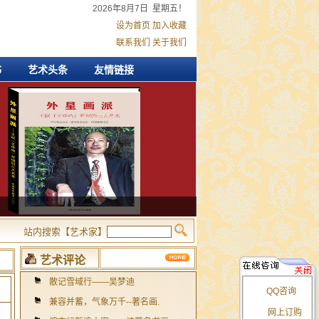
2026年8月7日 星期五！
设为首页
加入收藏
联系我们
关于我们
书
艺术头条
友情链接
站内搜索【艺术家】
艺术评论
散记雪域行——吴梦迪
QQ咨询
兼容并蓄，气象万千--著名画.
网上订购