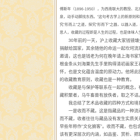
傅斯年（1896-1950），为西南联大的教授
泉，动手动脚找东西。”这句考古学上的新原则和
究“形而上”之道，探究“形而下”之器，以器入
思人，收藏的过程即是人生的过程，也是体味人
30年前的一天，沪上收藏大家钱镜塘先
捐献给国家，其余随他的命运一起坎坷流
邀请，这也是钱老为何在晚年请上海书家写
根金条从刘海粟先生手里购得清初画家王
怀，也是文化蕴含温度的原动力。他将此
的收藏教育原则，收藏也是一种教育。
收藏是与保护等联系在一起的概念，有一
藏积聚者，马牛畜兽有放佚者，取之不诘。
我总结了艺术品收藏的四种方式和境
一是收而不藏。这是指藏品的一种流动过
而不藏，收者往往与藏品没有发生实质关
早些年称作“文化掮客”。收而不藏，也包
该有更深层次的内涵，如品鉴、赏析、把