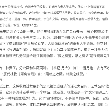
、北京大学的代理校长、台湾大学的校长，面对西方考古学态势，他说：“上穷碧落下黄
新观念很适合收藏学。收为“纳”、“集”意味着需要去寻找。藏为养护、探究和传承。探
道，器近乎道，道器一体。传承温度、责任和文脉。收藏，便是从器物中感悟人生，睹物
生的过程。故说，收藏即人生。
生结束了传奇的一生。他毕生收藏的5万余件金石书画，除了4000余件
离。他没有张大千先生幸运，因为，1948年他拒绝了张大千先生去台湾的
下了这副对联“世事短如春梦，人情薄似秋云”的重要人生感悟。他花16
石谷《竹屿垂钓图》，原因是画中主人为其乡贤陈元龙，这是一种故乡情
图重新装裱后无偿捐给浙江省博物馆，“藏之有道，献之有益”是钱镜塘先
种责任，分公藏和私藏两种。《礼记·月令》中曰：“是月也，农有不
”唐代杜牧《阿房宫赋》言：“燕赵之收藏，韩魏之经营。”
界：
程，这种收藏过程更多的是以投资或经济等活动为目的，艺术品的“收
系，它只是流转者手中的一个物品。或者说，收藏者是一个“文化搬运工”
含有一种捐赠或赠送行为。这个“藏”的概念，不是简单的保护、保管，它
玩、研究、传播等。收的过程是认知的过程，藏则是认可的结果。我们当