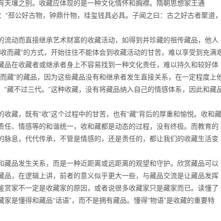
有天壤之别。收藏应体现的是一种文化情怀和胸襟。隋朝思想家王通
》中也说：“邳公好古物，钟鼎什物，珪玺钱具必具。子闻之曰：古之好古者聚道
流动而直接继承艺术财富的收藏活动，如得到并珍藏的祖传藏品，他人
不收而藏”的方式，开始往往不能体会到收藏活动的甘苦，难以享受到充满
藏品在收藏者或继承者身上不容易找到一种文化责任，难以持久和较好体
收而藏”的藏品，因为这些藏品没有和继承者发生直接关系，在一定程度上
：“藏不过三代。”这种收藏，没有将藏品纳入自己的情感体系，因此和藏
。
藏，既有“收”这个过程中的甘苦，也有“藏”背后的厚重和愉悦。收和
责任、情感等的和谐统一，收和藏都是动态的过程，没有终极。而教育的
的脉息，代代传承，不管是情感的，还是责任的，都让我们的收藏生活变
藏品发生关系，而是一种近距离或远距离的观望和守护。欣赏藏品可以
藏品，在逻辑上讲，前者的意义似乎更大一些，与藏品交流是让藏品发挥
鉴赏家不一定是收藏家的原因，或者说很多收藏家只是藏家而已。读懂了
家是懂得和藏品“话语”，而不是拥有藏品。懂得“物语”是收藏的重要特