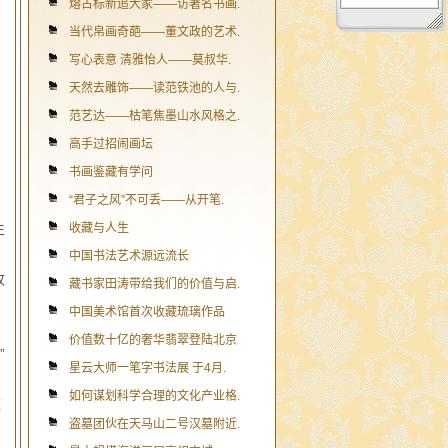
熔古标新追大家——访著名书画.
当代帛画奇葩——董文政的艺术.
写心表意 清雅怡人——莫叔华.
天然去雕饰——读范铁池的人与.
范艺达——枯笔焦墨山水风格之.
高手过招闹画坛
书画鉴藏有学问
“君子之风”不可丢——从开笔.
生
收藏与人生
中国书法艺术源远流长
收
藏书家田涛带给我们的价值与启.
中国美术馆首次收藏琉璃作品
价值数十亿的奢华翡翠登陆北京
”
星云大师一笔字书法展 于4月.
，
如何谋划科学合理的文化产业格.
应
盗墓团伙在天马山二号汉墓附近.