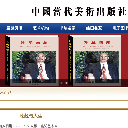
展览资讯
艺术机构
书法名家
绘画名家
电子图
术评论
收藏与人生
加入日期：
2013/6/9
来源：
嘉鸿艺术网