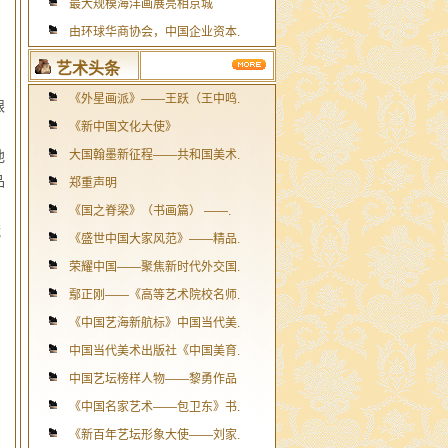
最大规模海洋画展亮相京城
，
由环球华商协会，中国企业资本.
艺术头条
《外星画派》——王跃（王中鸣.
艰
《新中国文化大使》
他
大国翰墨新征程——共和国美术.
品
郑重声明
《国之脊梁》（书画篇） ——.
藏
《盛世中国大家风范》——精品.
荣耀中国——聚焦新时代外交国.
鄢正刚——《高等艺术院校名师.
《中国艺海新航标》中国当代美.
中国当代美术出版社《中国美育.
中国艺坛榜样人物——黎勇作品
《中国名家艺术——包卫东》书.
《新百年艺坛形象大使——刘家.