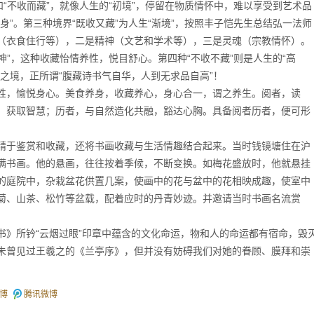
不收而藏”，就像人生的“初境”，停留在物质情怀中，难以享受到艺术品
身”。第三种境界“既收又藏”为人生“渐境”，按照丰子恺先生总结弘一法师
（衣食住行等），二是精神（文艺和学术等），三是灵魂（宗教情怀）。
神”，这种收藏怡情养性，悦目舒心。第四种“不收不藏”则是人生的“高
之境，正所谓“腹藏诗书气自华，人到无求品自高”！
，愉悦身心。美食养身，收藏养心，身心合一，谓之养生。阅者，读
，获取智慧；历者，与自然造化共融，豁达心胸。具备阅者历者，便可形
于鉴赏和收藏，还将书画收藏与生活情趣结合起来。当时钱镜塘住在沪
满书画。他的悬画，往往按着季候，不断变换。如梅花盛放时，他就悬挂
的庭院中，杂栽盆花供置几案，使画中的花与盆中的花相映成趣，使室中
菊、山茶、松竹等盆载，配着应时的丹青妙迹。并邀请当时书画名流赏
所钤“云烟过眼”印章中蕴含的文化命运，物和人的命运都有宿命，毁
未曾见过王羲之的《兰亭序》，但并没有妨碍我们对她的眷顾、膜拜和崇
博
腾讯微博