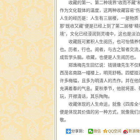
收藏的第一、第二种境界“收而不藏”和“
作为文化载体的温度，这两种收藏容易“伤
人生的经历是：人生有三层楼，一是物质
那“既收又藏”便是已经上到了第二层楼“精
境”，文化已经浸润到灵魂中，这也是淡泊
收藏既可累积人生阅历，也可怡情养性
也。历者，行也。阅者，与古之智者交流
成哲学头脑。收藏，也便是人生阅历也。
郑逸梅先生回忆说：钱镜塘先生不仅精
西茂名南路一幢楼上，明亮舒畅。四壁挂
许多梅幅，且多为明清人的杰作。并在他
充满着春的气息。夏秋季节，他就将莲、
玩，开襟清话，其乐陶陶。
收藏体现的人生命运，就像《四库全书》
便是体现其价值的另一种方式，就像我们
敬。
分享到：
微信
QQ空间
新浪微